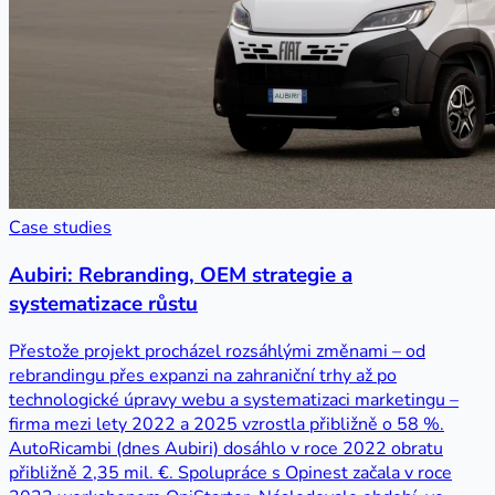
Case studies
Aubiri: Rebranding, OEM strategie a
systematizace růstu
Přestože projekt procházel rozsáhlými změnami – od
rebrandingu přes expanzi na zahraniční trhy až po
technologické úpravy webu a systematizaci marketingu –
firma mezi lety 2022 a 2025 vzrostla přibližně o 58 %.
AutoRicambi (dnes Aubiri) dosáhlo v roce 2022 obratu
přibližně 2,35 mil. €. Spolupráce s Opinest začala v roce