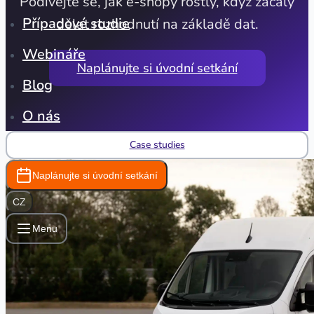
Podívejte se, jak e-shopy rostly, když začaly
Případové studie
dělat rozhodnutí na základě dat.
Webináře
Naplánujte si úvodní setkání
Blog
O nás
Case studies
Naplánujte si úvodní setkání
CZ
Menu