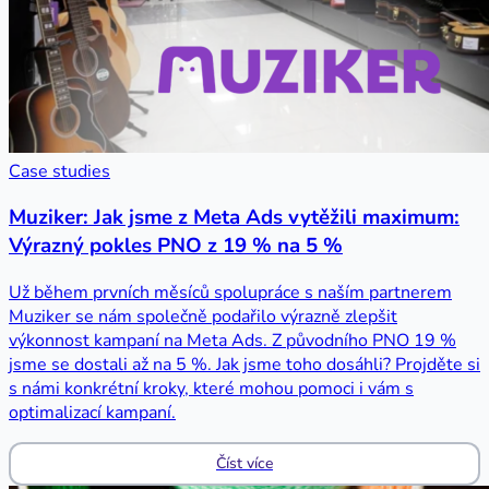
Case studies
Muziker: Jak jsme z Meta Ads vytěžili maximum:
Výrazný pokles PNO z 19 % na 5 %
Už během prvních měsíců spolupráce s naším partnerem
Muziker se nám společně podařilo výrazně zlepšit
výkonnost kampaní na Meta Ads. Z původního PNO 19 %
jsme se dostali až na 5 %. Jak jsme toho dosáhli? Projděte si
s námi konkrétní kroky, které mohou pomoci i vám s
optimalizací kampaní.
Číst více