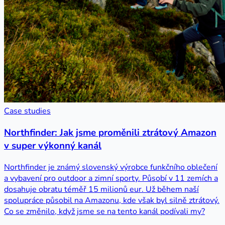
Case studies
Northfinder: Jak jsme proměnili ztrátový Amazon
v super výkonný kanál
Northfinder je známý slovenský výrobce funkčního oblečení
a vybavení pro outdoor a zimní sporty. Působí v 11 zemích a
dosahuje obratu téměř 15 milionů eur. Už během naší
spolupráce působil na Amazonu, kde však byl silně ztrátový.
Co se změnilo, když jsme se na tento kanál podívali my?