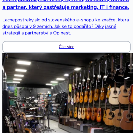
a partner, který zastřešuje marketing, IT i finance.
Lacnepostreky.sk: od slovenského e-shopu ke značce, která
dnes působí v 9 zemích. Jak se to podařilo? Díky jasné
strategii a partnerství s Opinest.
Číst více