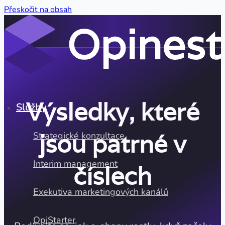
Přeskočit na obsah
Výsledky, které
Služby
jsou patrné v
Strategické konzultace
Interim management
číslech
Exekutiva marketingových kanálů
OpiStarter