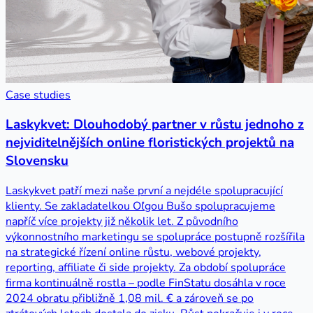
Case studies
Laskykvet: Dlouhodobý partner v růstu jednoho z
nejviditelnějších online floristických projektů na
Slovensku
Laskykvet patří mezi naše první a nejdéle spolupracující
klienty. Se zakladatelkou Oľgou Bušo spolupracujeme
napříč více projekty již několik let. Z původního
výkonnostního marketingu se spolupráce postupně rozšířila
na strategické řízení online růstu, webové projekty,
reporting, affiliate či side projekty. Za období spolupráce
firma kontinuálně rostla – podle FinStatu dosáhla v roce
2024 obratu přibližně 1,08 mil. € a zároveň se po