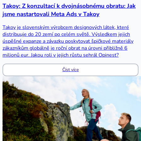
Takoy: Z konzultací k dvojnásobnému obratu: Jak
jsme nastartovali Meta Ads v Takoy
Takoy je slovenským výrobcem designových látek, které
distribuuje do 20 zemí po celém světě. Výsledkem jejich
úspěšné expanze a závazku poskytovat špičkové materiály
zákazníkům globálně je roční obrat na úrovni přibližně 6
milionů eur. Jakou roli v jejich růstu sehrál Opinest?
Číst více