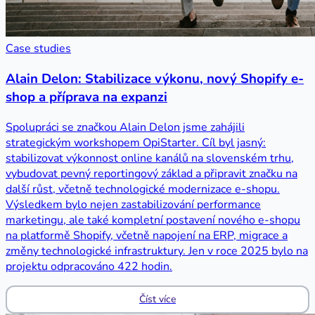
Case studies
Alain Delon: Stabilizace výkonu, nový Shopify e-
shop a příprava na expanzi
Spolupráci se značkou Alain Delon jsme zahájili
strategickým workshopem OpiStarter. Cíl byl jasný:
stabilizovat výkonnost online kanálů na slovenském trhu,
vybudovat pevný reportingový základ a připravit značku na
další růst, včetně technologické modernizace e-shopu.
Výsledkem bylo nejen zastabilizování performance
marketingu, ale také kompletní postavení nového e-shopu
na platformě Shopify, včetně napojení na ERP, migrace a
změny technologické infrastruktury. Jen v roce 2025 bylo na
projektu odpracováno 422 hodin.
Číst více