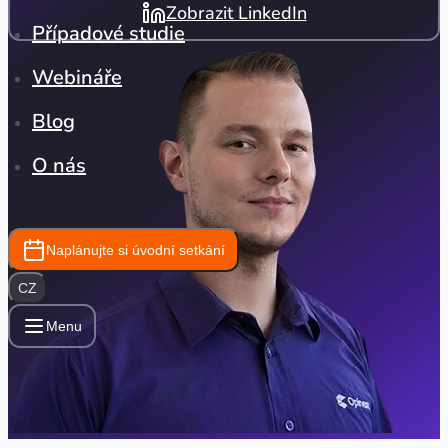
Zobrazit LinkedIn
Případové studie
Webináře
Blog
O nás
Naplánujte si úvodní setkání
CZ
Menu