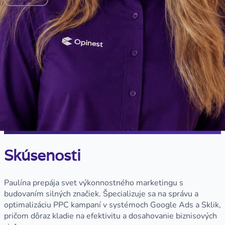
Skúsenosti
Paulína prepája svet výkonnostného marketingu s
budovaním silných značiek. Špecializuje sa na správu a
optimalizáciu PPC kampaní v systémoch Google Ads a Sklik,
pričom dôraz kladie na efektivitu a dosahovanie biznisových