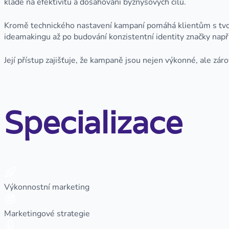
klade na efektivitu a dosahování byznysových cílů.
Kromě technického nastavení kampaní pomáhá klientům s tvorb
ideamakingu až po budování konzistentní identity značky např
Její přístup zajišťuje, že kampaně jsou nejen výkonné, ale zár
Specializace
Výkonnostní marketing
Marketingové strategie