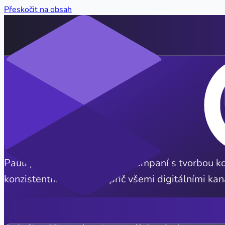
Přeskočit na obsah
PPC & Brand Strategy Consultant
Pauli propojuje správu PPC kampaní s tvorbou ko
konzistentní identitu napříč všemi digitálními kan