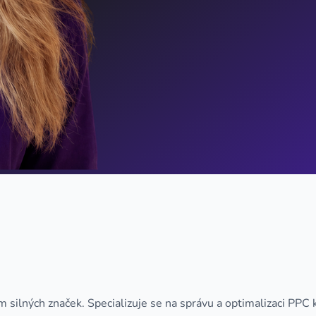
 silných značek. Specializuje se na správu a optimalizaci PPC