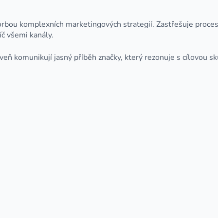
ou komplexních marketingových strategií. Zastřešuje proces o
íč všemi kanály.
oveň komunikují jasný příběh značky, který rezonuje s cílovou s