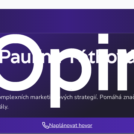
Paulína Tóthov
mplexních marketingových strategií. Pomáhá znač
ály.
Naplánovat hovor