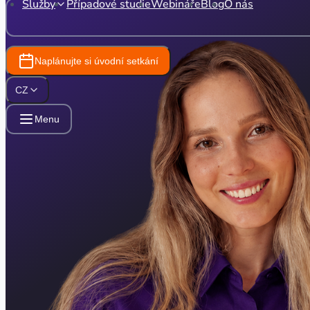
Služby
Případové studie
Webináře
Blog
O nás
Naplánujte si úvodní setkání
CZ
Menu