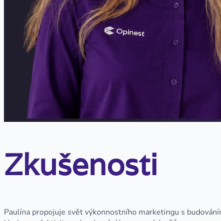
Zkušenosti
Paulína propojuje svět výkonnostního marketingu s budováním