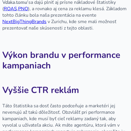
Vďaka tomu sa dajú plniť aj prísne nákladové štatistiky
(
ROAS
,
PNO
), a rovnako aj cena za reklamu klesá. Základom
tohto článku bola naša prezentácia na evente
NextBigThingBrands
v Zurichu, kde sme mali možnosť
prezentovať naše skúsenosti z tejto oblasti.
Výkon brandu v performance
kampaniach
Vyššie CTR reklám
Táto štatistika sa dosť často podceňuje a marketéri jej
nevenujú až takú dôležitosť. Obzvlášť pri performance
kampaniach, kde musí byť cieľ reklamy zadaný tak, aby
vyvolal u užívateľa akciu. Ak máte agentúru, ktorá vám v