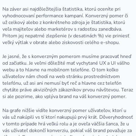
Na záver asi najdôležitejšia štatistika, ktorú oceníte pri
vyhodnocovaní performance kampaní. Konverzný pomer či
už celkový alebo z konkrétneho zdroja je štatistika, ktorú
veľa majiteľov alebo marketérov s radosťou zanedbáva.
Pritom jej nepatrné zlepšenie (v desatinách %) vie priniesť
veľký výtlak v obrate alebo ziskovosti celého e-shopu.
Je jasné, že s konverzným pomerom musíme pracovať hneď
od začiatku. Je veľmi dôležité mať vychytané UX a UI vášho
webu a to hlavne na mobilnom telefóne. O tom koľko
užívateľov nám chodí na web stránku prostredníctvom
telefónu, už asi ani nemusí byť reč a hlavne cez telefón
chytáte práve akvizičných zákazníkov prvou návštevou. Teraz
si ale pozrime, ako vplýva brand na váš konverzný pomer.
Na grafe nižšie vidíte konverzný pomer užívateľov, ktorí u
vás už nakúpili vs tí ktorí nakupujú prvý krát. Dôveryhodnosť
v tomto prípade hrá veľkú rolu a je oveľa väčšia šanca, že u
vás užívateľ dokončí konverziu, pokiaľ váš brand považuje za