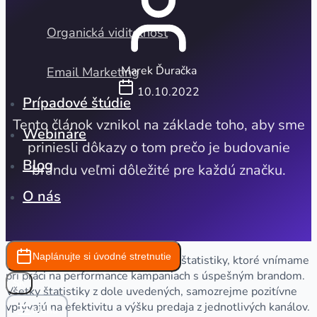
Organická viditeľnosť
Marek Ďuračka
Email Marketing
10.10.2022
Prípadové štúdie
Tento článok vznikol na základe toho, aby sme
Webináre
priniesli dôkazy o tom prečo je budovanie
Blog
brandu veľmi dôležité pre každú značku.
O nás
Naplánujte si úvodné stretnutie
Pripravili sme si pre vás 3 kľúčové štatistiky, ktoré vnímame
pri práci na performance kampaniach s úspešným brandom.
SK
Všetky štatistiky z dole uvedených, samozrejme pozitívne
vplývajú na efektivitu a výšku predaja z jednotlivých kanálov.
Menu