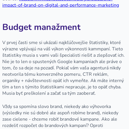
impact-of-brand-on-digital-and-performance-marketing
Budget manažment
V prvej časti sme si ukázali najkľúčovejšie štatistiky, ktoré
výrazne vplývajú na váš výkon výkonnosti kammpaní. Tieto
štatistiky musia s vami vaši špecialisti riešiť a zlepšovať ich.
Nie je to len o spustených Google kampaniach ale práve o
tom, čo sa deje na pozadí. Pokiaľ vám vaša agenturá nikdy
neotvorila tému konverzného pomeru, CTR reklám,
organiky + návštevnosti opäť ich vymeňte. Ak máte interný
tím a ten s týmito štatistikami nepracuje, je to opäť chyba.
Musia byť preškolení a začať sa tým zaoberať.
Vždy sa spomína slovo brand, niekedy ako výhovorka
(výsledky nie sú dobré ale aspoň robíme brand), niekedy
zase cielene - chceme robiť brandové kampane. Ako ale
rozdeliť rozpočet do brandových kampaní? Oproti