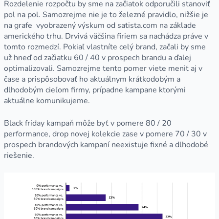
Rozdelenie rozpočtu by sme na začiatok odporučili stanoviť
pol na pol. Samozrejme nie je to železné pravidlo, nižšie je
na grafe vyobrazený výskum od satista.com na základe
amerického trhu. Drvivá väčšina firiem sa nachádza práve v
tomto rozmedzí. Pokiaľ vlastníte celý brand, začali by sme
už hneď od začiatku 60 / 40 v prospech brandu a ďalej
optimalizovali. Samozrejme tento pomer viete meniť aj v
čase a prispôsobovať ho aktuálnym krátkodobým a
dlhodobým cieľom firmy, prípadne kampane ktorými
aktuálne komunikujeme.
Black friday kampaň môže byť v pomere 80 / 20
performance, drop novej kolekcie zase v pomere 70 / 30 v
prospech brandových kampaní neexistuje fixné a dlhodobé
riešenie.