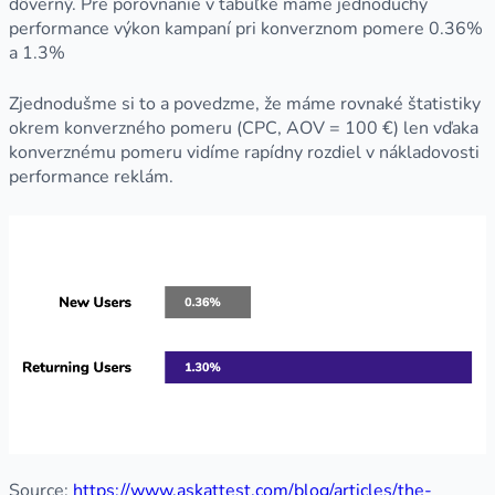
dôverný. Pre porovnanie v tabuľke máme jednoduchý
performance výkon kampaní pri konverznom pomere 0.36%
a 1.3%
Zjednodušme si to a povedzme, že máme rovnaké štatistiky
okrem konverzného pomeru (CPC, AOV = 100 €) len vďaka
konverznému pomeru vidíme rapídny rozdiel v nákladovosti
performance reklám.
Source:
https://www.askattest.com/blog/articles/the-