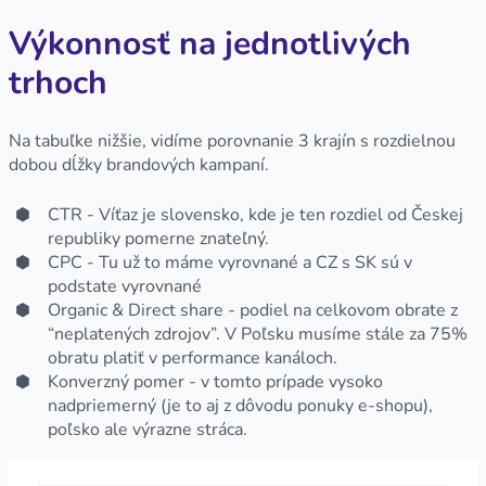
Výkonnosť na jednotlivých
trhoch
Na tabuľke nižšie, vidíme porovnanie 3 krajín s rozdielnou
dobou dĺžky brandových kampaní.
CTR - Víťaz je slovensko, kde je ten rozdiel od Českej
republiky pomerne znateľný.
CPC - Tu už to máme vyrovnané a CZ s SK sú v
podstate vyrovnané
Organic & Direct share - podiel na celkovom obrate z
“neplatených zdrojov”. V Poľsku musíme stále za 75%
obratu platiť v performance kanáloch.
Konverzný pomer - v tomto prípade vysoko
nadpriemerný (je to aj z dôvodu ponuky e-shopu),
poľsko ale výrazne stráca.