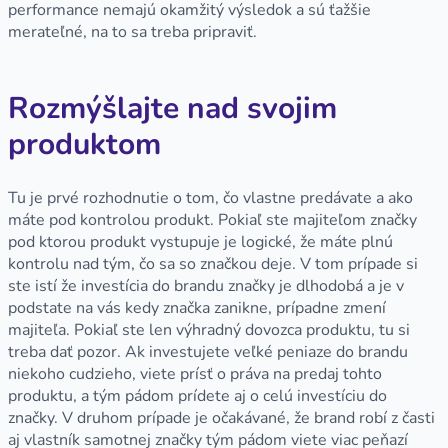
performance nemajú okamžitý výsledok a sú ťažšie
merateľné, na to sa treba pripraviť.
Rozmýšlajte nad svojim
produktom
Tu je prvé rozhodnutie o tom, čo vlastne predávate a ako
máte pod kontrolou produkt. Pokiaľ ste majiteľom značky
pod ktorou produkt vystupuje je logické, že máte plnú
kontrolu nad tým, čo sa so značkou deje. V tom prípade si
ste istí že investícia do brandu značky je dlhodobá a je v
podstate na vás kedy značka zanikne, prípadne zmení
majiteľa. Pokiaľ ste len výhradný dovozca produktu, tu si
treba dať pozor. Ak investujete veľké peniaze do brandu
niekoho cudzieho, viete prísť o práva na predaj tohto
produktu, a tým pádom prídete aj o celú investíciu do
značky. V druhom prípade je očakávané, že brand robí z časti
aj vlastník samotnej značky tým pádom viete viac peňazí