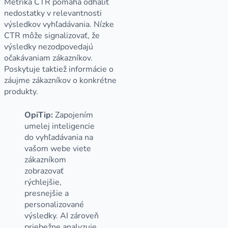
Metrika CTR pomáha odhaliť
nedostatky v relevantnosti
výsledkov vyhľadávania. Nízke
CTR môže signalizovať, že
výsledky nezodpovedajú
očakávaniam zákazníkov.
Poskytuje taktiež informácie o
záujme zákazníkov o konkrétne
produkty.
OpiTip:
Zapojením
umelej inteligencie
do vyhľadávania na
vašom webe viete
zákazníkom
zobrazovať
rýchlejšie,
presnejšie a
personalizované
výsledky. AI zároveň
priebežne analyzuje