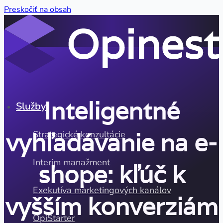
Preskočiť na obsah
Inteligentné
Služby
vyhľadávanie na e-
Strategické konzultácie
Interim manažment
shope: kľúč k
Exekutíva marketingových kanálov
vyšším konverziám
OpiStarter