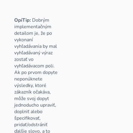
OpiTip:
Dobrým
implementačným
detailom je, že po
vykonaní
vyhľadávania by mal
vyhľadávaný výraz
zostať vo
vyhľadávacom poli.
Ak po prvom dopyte
neponúknete
výsledky, ktoré
zákazník očakáva,
môže svoj dopyt
jednoducho upraviť,
doplniť alebo
špecifikovať,
pridať/odstrániť
ďalšie slovo, a to