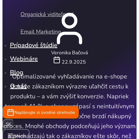
Organická viditeľnosť
Email Marketing
Prípadové štúdie
Veronika Bačová
Webináre
22.9.2025
Blog
Optimalizované vyhľadávanie na e-shope
O nás
dokáže zákazníkom výrazne uľahčiť cestu k
produktu – a vám zvýšiť konverzie. Napriek
tomu až 41 % e-shopov zápasí s neintuitívnym
Naplánujte si úvodné stretnutie
vyhľadávaním, ktoré zbytočne brzdí nákupný
SK
proces. Mnohé obchody podceňujú jeho význam
a prichádzajú tak o zákazníkov ešte skôr, než
Menu