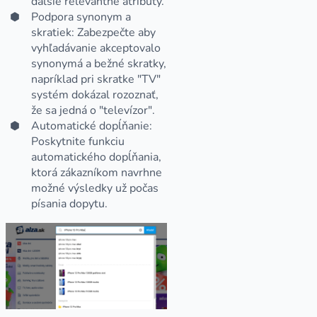
ďalšie relevantné atribúty.
Podpora synonym a
skratiek: Zabezpečte aby
vyhľadávanie akceptovalo
synonymá a bežné skratky,
napríklad pri skratke "TV"
systém dokázal rozoznať,
že sa jedná o "televízor".
Automatické dopĺňanie:
Poskytnite funkciu
automatického dopĺňania,
ktorá zákazníkom navrhne
možné výsledky už počas
písania dopytu.