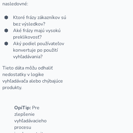
nasledovné:
Ktoré frázy zákazníkov sú
bez výsledkov?
Aké frázy majú vysokú
preklikovosť?
Aký podiel používateľov
konvertuje po použití
vyhľadávania?
Tieto dáta môžu odhaliť
nedostatky v logike
vyhľadávača alebo chýbajúce
produkty.
OpiTip:
Pre
zlepšenie
vyhľadávacieho
procesu