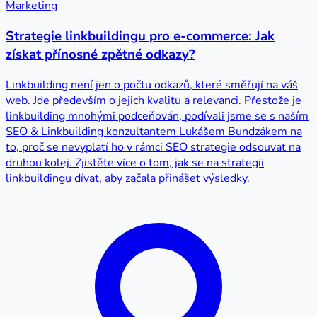
Marketing
Strategie linkbuildingu pro e-commerce: Jak
získat přínosné zpětné odkazy?
Linkbuilding není jen o počtu odkazů, které směřují na váš
web. Jde především o jejich kvalitu a relevanci. Přestože je
linkbuilding mnohými podceňován, podívali jsme se s naším
SEO & Linkbuilding konzultantem Lukášem Bundzákem na
to, proč se nevyplatí ho v rámci SEO strategie odsouvat na
druhou kolej. Zjistěte více o tom, jak se na strategii
linkbuildingu dívat, aby začala přinášet výsledky.