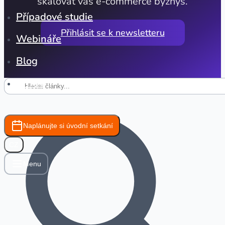
škálovat váš e-commerce byznys.
Případové studie
Přihlásit se k newsletteru
Webináře
Blog
O nás
Naplánujte si úvodní setkání
CZ
Menu