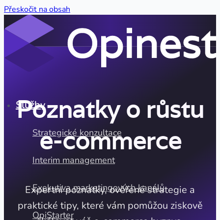
Přeskočit na obsah
Poznatky o růstu
Služby
e-commerce
Strategické konzultace
Interim management
Exekutiva marketingových kanálů
Expertní poznatky, ověřené strategie a
praktické tipy, které vám pomůžou ziskově
OpiStarter