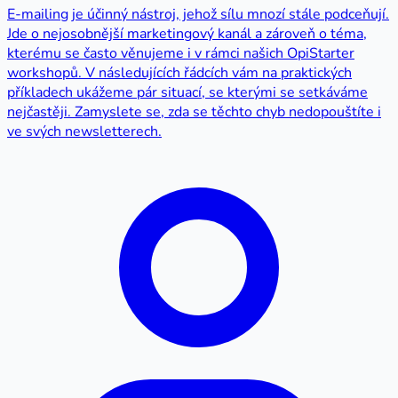
E-mailing je účinný nástroj, jehož sílu mnozí stále podceňují.
Jde o nejosobnější marketingový kanál a zároveň o téma,
kterému se často věnujeme i v rámci našich OpiStarter
workshopů. V následujících řádcích vám na praktických
příkladech ukážeme pár situací, se kterými se setkáváme
nejčastěji. Zamyslete se, zda se těchto chyb nedopouštíte i
ve svých newsletterech.