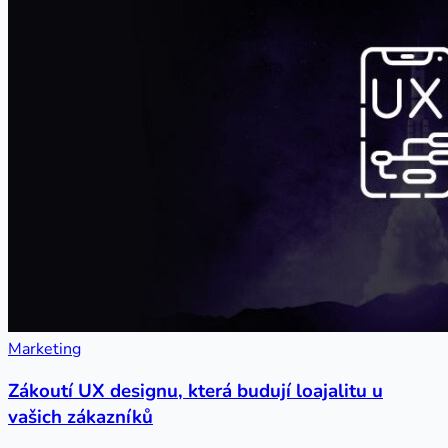
Marketing
Zákoutí UX designu, která budují loajalitu u
vašich zákazníků