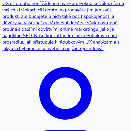
UX už dlouho není žádnou novinkou. Pokud se zákazníci na
vašich stránkách cítí dobře, neprodáváte jim jen svůj
produkt, ale budujete u nich také pocit spokojenosti a
důvěry ve vaši značku. V dnešní době se však postupně
prolíná s dalšími odvětvími online marketingu, jako je
například SEO. Naše konzultantka Janka Polláková nám
prozradila, jak přistupuje k hloubkovým UX analýzám a s
jakými chybami se na webech nejčastěji setkává.