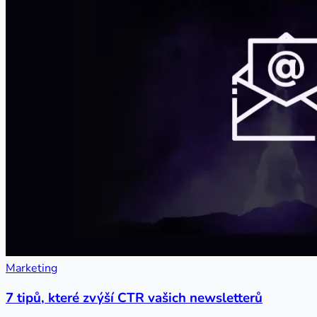
Marketing
7 tipů, které zvýší CTR vašich newsletterů