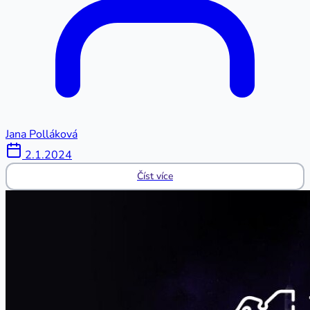
Jana Polláková
2.1.2024
Číst více