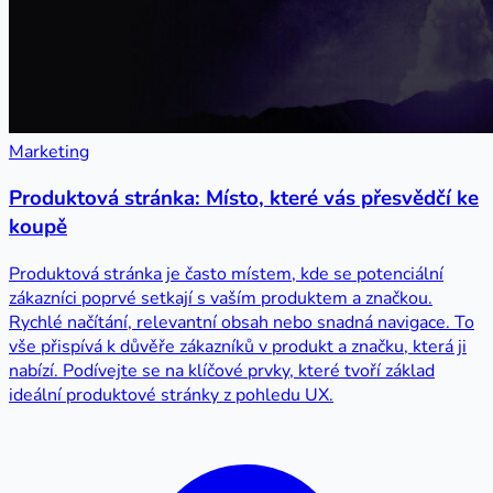
Marketing
Produktová stránka: Místo, které vás přesvědčí ke
koupě
Produktová stránka je často místem, kde se potenciální
zákazníci poprvé setkají s vaším produktem a značkou.
Rychlé načítání, relevantní obsah nebo snadná navigace. To
vše přispívá k důvěře zákazníků v produkt a značku, která ji
nabízí. Podívejte se na klíčové prvky, které tvoří základ
ideální produktové stránky z pohledu UX.