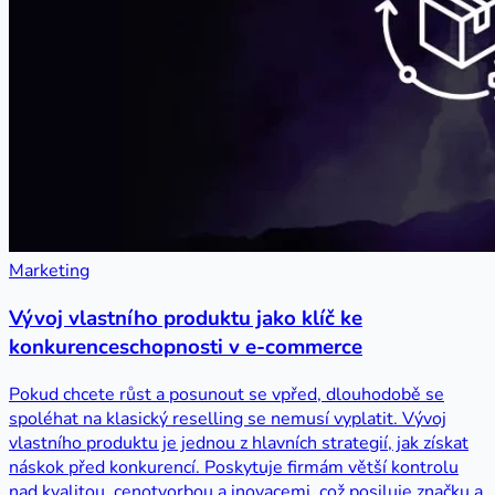
Marketing
Vývoj vlastního produktu jako klíč ke
konkurenceschopnosti v e-commerce
Pokud chcete růst a posunout se vpřed, dlouhodobě se
spoléhat na klasický reselling se nemusí vyplatit. Vývoj
vlastního produktu je jednou z hlavních strategií, jak získat
náskok před konkurencí. Poskytuje firmám větší kontrolu
nad kvalitou, cenotvorbou a inovacemi, což posiluje značku a