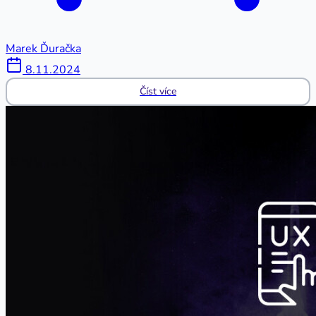
Marek Ďuračka
8.11.2024
Číst více