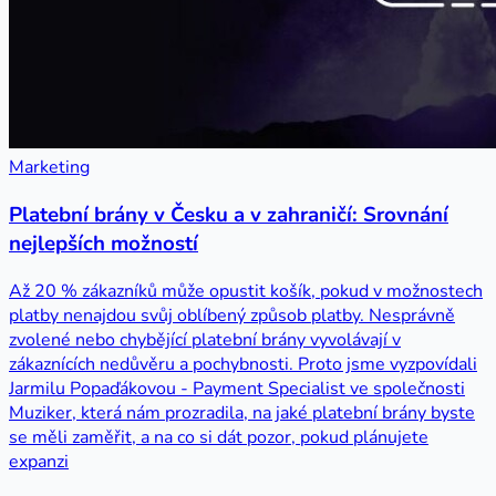
Marketing
Platební brány v Česku a v zahraničí: Srovnání
nejlepších možností
Až 20 % zákazníků může opustit košík, pokud v možnostech
platby nenajdou svůj oblíbený způsob platby. Nesprávně
zvolené nebo chybějící platební brány vyvolávají v
zákaznících nedůvěru a pochybnosti. Proto jsme vyzpovídali
Jarmilu Popaďákovou - Payment Specialist ve společnosti
Muziker, která nám prozradila, na jaké platební brány byste
se měli zaměřit, a na co si dát pozor, pokud plánujete
expanzi