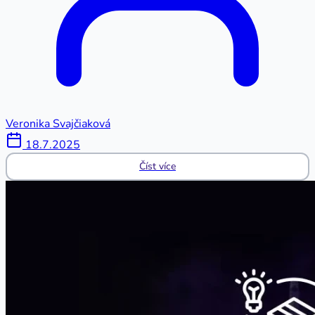
Veronika Svajčiaková
18.7.2025
Číst více