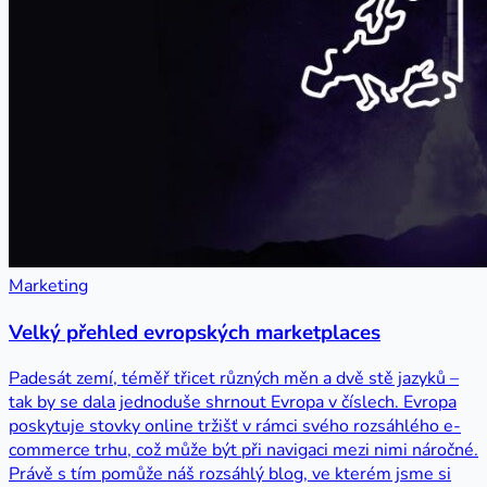
Marketing
Velký přehled evropských marketplaces
Padesát zemí, téměř třicet různých měn a dvě stě jazyků –
tak by se dala jednoduše shrnout Evropa v číslech. Evropa
poskytuje stovky online tržišť v rámci svého rozsáhlého e-
commerce trhu, což může být při navigaci mezi nimi náročné.
Právě s tím pomůže náš rozsáhlý blog, ve kterém jsme si