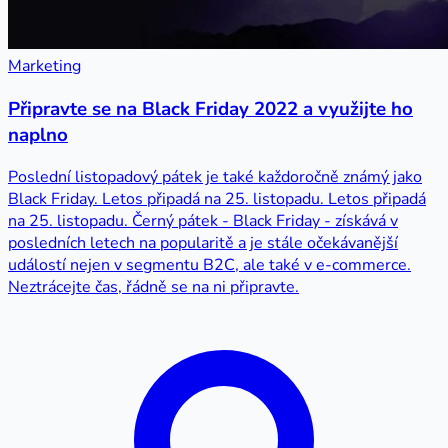
Marketing
Připravte se na Black Friday 2022 a využijte ho
naplno
Poslední listopadový pátek je také každoročně známý jako
Black Friday. Letos připadá na 25. listopadu. Letos připadá
na 25. listopadu. Černý pátek - Black Friday - získává v
posledních letech na popularitě a je stále očekávanější
událostí nejen v segmentu B2C, ale také v e-commerce.
Neztrácejte čas, řádně se na ni připravte.