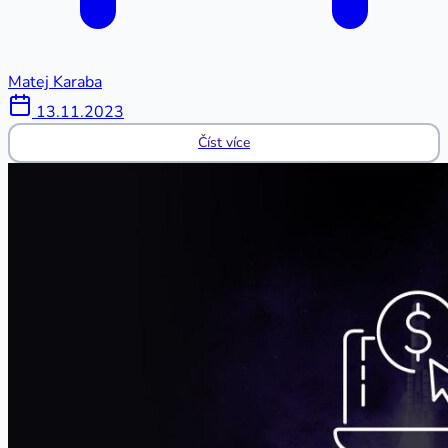
Matej Karaba
13.11.2023
Číst více