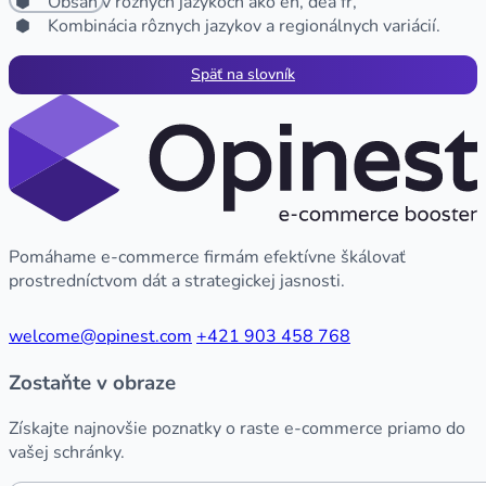
Obsah v rôznych jazykoch ako en, dea fr,
Kombinácia rôznych jazykov a regionálnych variácií.
Späť na slovník
Pomáhame e-commerce firmám efektívne škálovať
prostredníctvom dát a strategickej jasnosti.
welcome@opinest.com
+421 903 458 768
Zostaňte v obraze
Získajte najnovšie poznatky o raste e-commerce priamo do
vašej schránky.