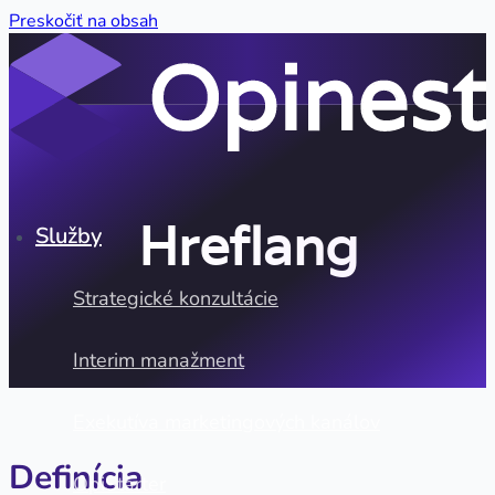
Preskočiť na obsah
Hreflang
Služby
Strategické konzultácie
Interim manažment
Exekutíva marketingových kanálov
Definícia
OpiStarter