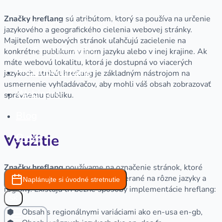
Značky hreflang
sú atribútom, ktorý sa používa na určenie
Organická viditeľnosť
jazykového a geografického cielenia webovej stránky.
Majiteľom webových stránok uľahčujú zacielenie na
Email Marketing
konkrétne publikum v inom jazyku alebo v inej krajine. Ak
máte webovú lokalitu, ktorá je dostupná vo viacerých
Prípadové štúdie
jazykoch, atribút hreflang je základným nástrojom na
usmernenie vyhľadávačov, aby mohli váš obsah zobrazovať
Webináre
správnemu publiku.
Blog
Využitie
O nás
Značky hreflang
používame na označenie stránok, ktoré
majú podobný význam, ale sú zamerané na rôzne jazyky a
Naplánujte si úvodné stretnutie
regióny. Existujú tri bežné spôsoby implementácie hreflang:
SK
Obsah s regionálnymi variáciami ako en-usa en-gb,
Menu