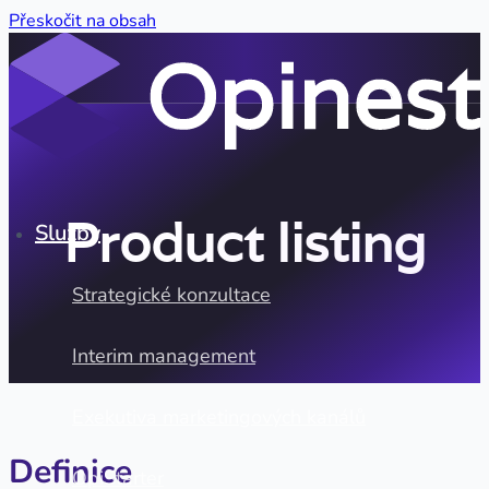
Přeskočit na obsah
Product listing
Služby
Strategické konzultace
Interim management
Exekutiva marketingových kanálů
Definice
OpiStarter