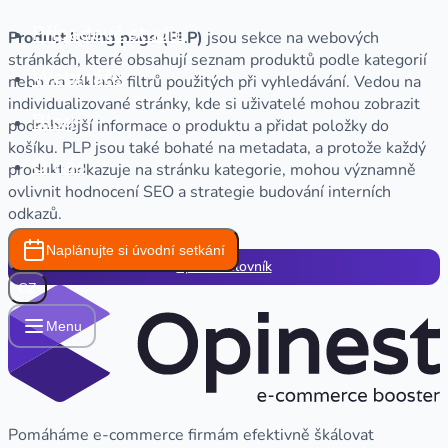
Případové studie
Product listing page (PLP)
jsou sekce na webových
stránkách, které obsahují seznam produktů podle kategorií
Webináře
nebo na základě filtrů použitých při vyhledávání. Vedou na
individualizované stránky, kde si uživatelé mohou zobrazit
Blog
podrobnější informace o produktu a přidat položky do
košíku. PLP jsou také bohaté na metadata, a protože každý
O nás
produkt odkazuje na stránku kategorie, mohou významně
ovlivnit hodnocení SEO a strategie budování interních
odkazů.
Naplánujte si úvodní setkání
Zpět na slovník
CZ
Menu
Pomáháme e-commerce firmám efektivně škálovat