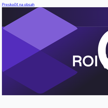
Preskočiť na obsah
ROI (