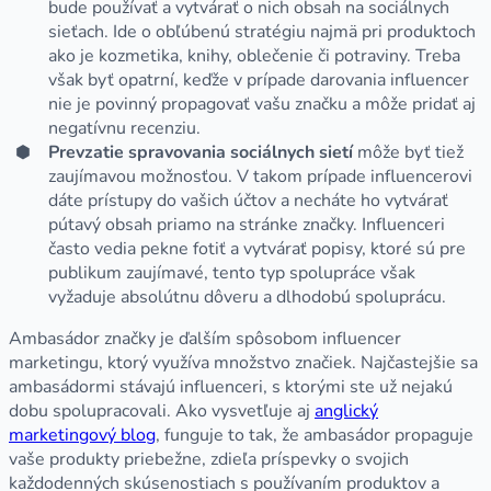
bude používať a vytvárať o nich obsah na sociálnych
sieťach. Ide o obľúbenú stratégiu najmä pri produktoch
ako je kozmetika, knihy, oblečenie či potraviny. Treba
však byť opatrní, keďže v prípade darovania influencer
nie je povinný propagovať vašu značku a môže pridať aj
negatívnu recenziu.
Prevzatie spravovania sociálnych sietí
môže byť tiež
zaujímavou možnosťou. V takom prípade influencerovi
dáte prístupy do vašich účtov a necháte ho vytvárať
pútavý obsah priamo na stránke značky. Influenceri
často vedia pekne fotiť a vytvárať popisy, ktoré sú pre
publikum zaujímavé, tento typ spolupráce však
vyžaduje absolútnu dôveru a dlhodobú spoluprácu.
Ambasádor značky je ďalším spôsobom influencer
marketingu, ktorý využíva množstvo značiek. Najčastejšie sa
ambasádormi stávajú influenceri, s ktorými ste už nejakú
dobu spolupracovali. Ako vysvetľuje aj
anglický
marketingový blog
, funguje to tak, že ambasádor propaguje
vaše produkty priebežne, zdieľa príspevky o svojich
každodenných skúsenostiach s používaním produktov a