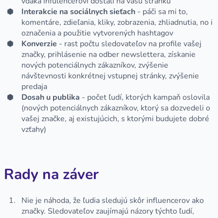
vďaka infulencerovi dostali na vašu stránku
Interakcie na sociálnych sieťach
- páči sa mi to,
komentáre, zdieľania, kliky, zobrazenia, zhliadnutia, no i
označenia a použitie vytvorených hashtagov
Konverzie
- rast počtu sledovateľov na profile vašej
značky, prihlásenie na odber newslettera, získanie
nových potenciálnych zákazníkov, zvýšenie
návštevnosti konkrétnej vstupnej stránky, zvýšenie
predaja
Dosah u publika
- počet ľudí, ktorých kampaň oslovila
(nových potenciálnych zákazníkov, ktorý sa dozvedeli o
vašej značke, aj existujúcich, s ktorými budujete dobré
vzťahy)
Rady na záver
Nie je náhoda, že ľudia sledujú skôr influencerov ako
značky. Sledovateľov zaujímajú názory týchto ľudí,