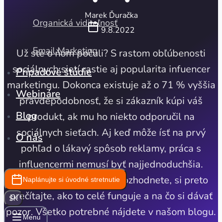
Marek Ďuračka
Organická viditeľnosť
9.8.2022
Email Marketing
Už ste o ňom počuli? S rastom obľúbenosti
sociálnych sietí rastie aj popularita infuencer
Prípadové štúdie
marketingu. Dokonca existuje až o 71 % vyššia
Webináre
pravdepodobnosť, že si zákazník kúpi váš
Blog
produkt, ak mu ho niekto odporučil na
sociálnych sieťach. Aj keď môže ísť na prvý
O nás
pohľad o lákavý spôsob reklamy, práca s
influencermi nemusí byť najjednoduchšia.
Predtým, ako sa pre ňu rozhodnete, si preto
Naplánujte si úvodné stretnutie
prečítajte, ako to celé funguje a na čo si dávať
SK
pozor. Všetko potrebné nájdete v našom blogu.
Menu