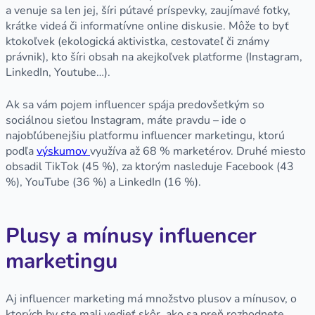
a venuje sa len jej, šíri pútavé príspevky, zaujímavé fotky,
krátke videá či informatívne online diskusie. Môže to byť
ktokoľvek (ekologická aktivistka, cestovateľ či známy
právnik), kto šíri obsah na akejkoľvek platforme (Instagram,
LinkedIn, Youtube…).
Ak sa vám pojem influencer spája predovšetkým so
sociálnou sieťou Instagram, máte pravdu – ide o
najobľúbenejšiu platformu influencer marketingu, ktorú
podľa
výskumov
využíva až 68 % marketérov. Druhé miesto
obsadil TikTok (45 %), za ktorým nasleduje Facebook (43
%), YouTube (36 %) a LinkedIn (16 %).
Plusy a mínusy influencer
marketingu
Aj influencer marketing má množstvo plusov a mínusov, o
ktorých by ste mali vedieť skôr, ako sa preň rozhodnete.