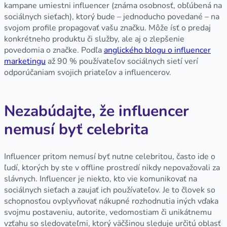
kampane umiestni influencer (známa osobnosť, obľúbená na
sociálnych sieťach), ktorý bude – jednoducho povedané – na
svojom profile propagovať vašu značku. Môže ísť o predaj
konkrétneho produktu či služby, ale aj o zlepšenie
povedomia o značke. Podľa
anglického blogu o influencer
marketingu
až 90 % používateľov sociálnych sietí verí
odporúčaniam svojich priateľov a influencerov.
Nezabúdajte, že influencer
nemusí byť celebrita
Influencer pritom nemusí byť nutne celebritou, často ide o
ľudí, ktorých by ste v offline prostredí nikdy nepovažovali za
slávnych. Influencer je niekto, kto vie komunikovať na
sociálnych sieťach a zaujať ich používateľov. Je to človek so
schopnosťou ovplyvňovať nákupné rozhodnutia iných vďaka
svojmu postaveniu, autorite, vedomostiam či unikátnemu
vzťahu so sledovateľmi, ktorý väčšinou sleduje určitú oblasť