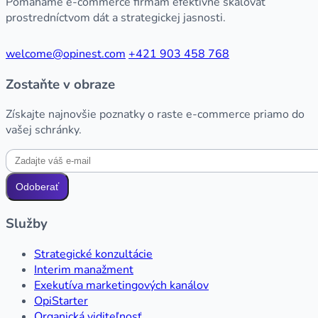
Pomáhame e-commerce firmám efektívne škálovať
prostredníctvom dát a strategickej jasnosti.
welcome@opinest.com
+421 903 458 768
Zostaňte v obraze
Získajte najnovšie poznatky o raste e-commerce priamo do
vašej schránky.
Odoberať
Služby
Strategické konzultácie
Interim manažment
Exekutíva marketingových kanálov
OpiStarter
Organická viditeľnosť