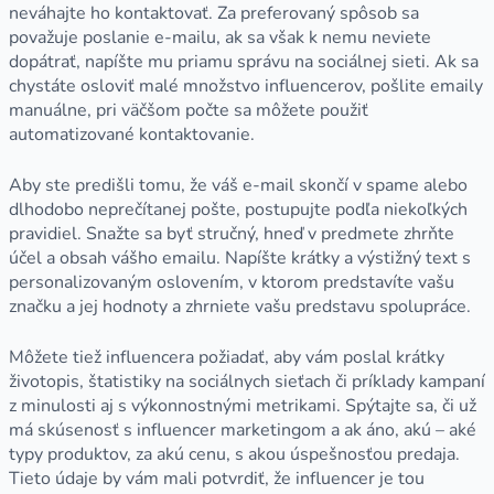
neváhajte ho kontaktovať. Za preferovaný spôsob sa
považuje poslanie e-mailu, ak sa však k nemu neviete
dopátrať, napíšte mu priamu správu na sociálnej sieti. Ak sa
chystáte osloviť malé množstvo influencerov, pošlite emaily
manuálne, pri väčšom počte sa môžete použiť
automatizované kontaktovanie.
Aby ste predišli tomu, že váš e-mail skončí v spame alebo
dlhodobo neprečítanej pošte, postupujte podľa niekoľkých
pravidiel. Snažte sa byť stručný, hneď v predmete zhrňte
účel a obsah vášho emailu. Napíšte krátky a výstižný text s
personalizovaným oslovením, v ktorom predstavíte vašu
značku a jej hodnoty a zhrniete vašu predstavu spolupráce.
Môžete tiež influencera požiadať, aby vám poslal krátky
životopis, štatistiky na sociálnych sieťach či príklady kampaní
z minulosti aj s výkonnostnými metrikami. Spýtajte sa, či už
má skúsenosť s influencer marketingom a ak áno, akú – aké
typy produktov, za akú cenu, s akou úspešnosťou predaja.
Tieto údaje by vám mali potvrdiť, že influencer je tou