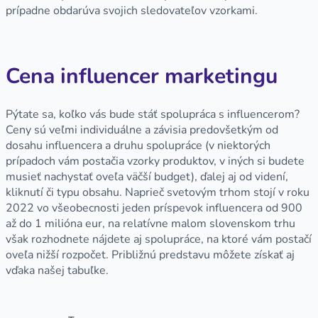
prípadne obdarúva svojich sledovateľov vzorkami.
Cena influencer marketingu
Pýtate sa, koľko vás bude stáť spolupráca s influencerom?
Ceny sú veľmi individuálne a závisia predovšetkým od
dosahu influencera a druhu spolupráce (v niektorých
prípadoch vám postačia vzorky produktov, v iných si budete
musieť nachystať oveľa väčší budget), ďalej aj od videní,
kliknutí či typu obsahu. Naprieč svetovým trhom stojí v roku
2022 vo všeobecnosti jeden príspevok influencera od 900
až do 1 milióna eur, na relatívne malom slovenskom trhu
však rozhodnete nájdete aj spolupráce, na ktoré vám postačí
oveľa nižší rozpočet. Približnú predstavu môžete získať aj
vďaka našej tabuľke.