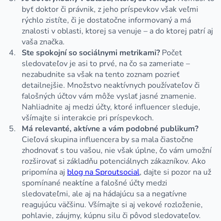
byť doktor či právnik, z jeho príspevkov však veľmi
rýchlo zistíte, či je dostatočne informovaný a má
znalosti v oblasti, ktorej sa venuje – a do ktorej patrí aj
vaša značka.
Ste spokojní so sociálnymi metrikami?
Počet
sledovateľov je asi to prvé, na čo sa zameriate –
nezabudnite sa však na tento zoznam pozrieť
detailnejšie. Množstvo neaktívnych používateľov či
falošných účtov vám môže vyslať jasné znamenie.
Nahliadnite aj medzi účty, ktoré influencer sleduje,
všímajte si interakcie pri príspevkoch.
Má relevanté, aktívne a vám podobné publikum?
Cieľová skupina influencera by sa mala čiastočne
zhodnovať s tou vašou, nie však úplne, čo vám umožní
rozširovať si základňu potenciálnych zákazníkov. Ako
pripomína aj
blog na Sproutsocial
, dajte si pozor na už
spomínané neaktíne a falošné účty medzi
sledovateľmi, ale aj na hádajúcu sa a negatívne
reagujúcu väčšinu. Všímajte si aj vekové rozloženie,
pohlavie, záujmy, kúpnu silu či pôvod sledovateľov.