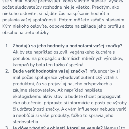
ste si mali dobre premyslieť, koho vlastne hľadáte. Vysoký
počet sledovateľov rozhodne nie je všetko. Predtým, ako
niekoho oslovíte, si nájdite čas na spísanie hodnôt a
poslania vašej spoločnosti. Potom môžete začať s hľadaním.
Kým niekoho oslovíte, odpovedzte na základe jeho profilu a
obsahu na tieto otázky.
Zhodujú sa jeho hodnoty a hodnotami vašej značky?
Ak by ste napríklad oslovili vegánskeho kuchára s
ponukou na propagáciu domácich mliečnych výrobkov,
kampaň by bola len ťažko úspešná.
Bude veriť hodnotám vašej značky?
Influencer by si
mal počas spolupráce vybudovať autentický vzťah s
produktmi, čo sa prejaví aj na jeho príspevkoch a
záujme sledovateľov. Ak napríklad napíšete
ekologickému aktivistovi a budete chcieť propagovať
eko oblečenie, pripravte si informácie o postupe výroby
či udržateľnosti značky. Ak vám influencer nebude veriť
a neobľúbi si vaše produkty, ťažko to spravia jeho
sledovatelia.
Je dôveryhodný v oblasti, ktorej sa venuje?
Nemusí to