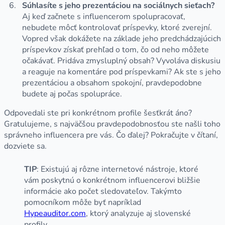
Súhlasíte s jeho prezentáciou na sociálnych sieťach?
Aj keď začnete s influencerom spolupracovať,
nebudete môcť kontrolovať príspevky, ktoré zverejní.
Vopred však dokážete na základe jeho predchádzajúcich
príspevkov získať prehľad o tom, čo od neho môžete
očakávať. Pridáva zmysluplný obsah? Vyvoláva diskusiu
a reaguje na komentáre pod príspevkami? Ak ste s jeho
prezentáciou a obsahom spokojní, pravdepodobne
budete aj počas spolupráce.
Odpovedali ste pri konkrétnom profile šesťkrát áno?
Gratulujeme, s najväčšou pravdepodobnosťou ste našli toho
správneho influencera pre vás. Čo ďalej? Pokračujte v čítaní,
dozviete sa.
TIP
:
Existujú aj rôzne internetové nástroje, ktoré
vám poskytnú o konkrétnom influencerovi bližšie
informácie ako počet sledovateľov. Takýmto
pomocníkom môže byť napríklad
Hypeauditor.com
, ktorý analyzuje aj slovenské
profily.