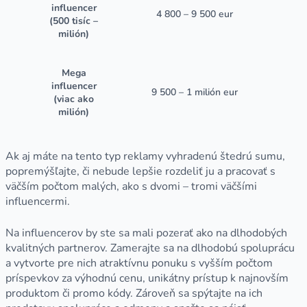
influencer
4 800 – 9 500 eur
(500 tisíc –
milión)
Mega
influencer
9 500 – 1 milión eur
(viac ako
milión)
Ak aj máte na tento typ reklamy vyhradenú štedrú sumu,
popremýšľajte, či nebude lepšie rozdeliť ju a pracovať s
väčším počtom malých, ako s dvomi – tromi väčšími
influencermi.
Na influencerov by ste sa mali pozerať ako na dlhodobých
kvalitných partnerov. Zamerajte sa na dlhodobú spoluprácu
a vytvorte pre nich atraktívnu ponuku s vyšším počtom
príspevkov za výhodnú cenu, unikátny prístup k najnovším
produktom či promo kódy. Zároveň sa spýtajte na ich