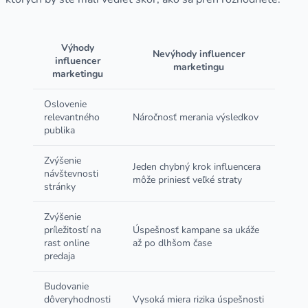
Výhody
Nevýhody influencer
influencer
marketingu
marketingu
Oslovenie
relevantného
Náročnosť merania výsledkov
publika
Zvýšenie
Jeden chybný krok influencera
návštevnosti
môže priniesť veľké straty
stránky
Zvýšenie
príležitostí na
Úspešnosť kampane sa ukáže
rast online
až po dlhšom čase
predaja
Budovanie
dôveryhodnosti
Vysoká miera rizika úspešnosti